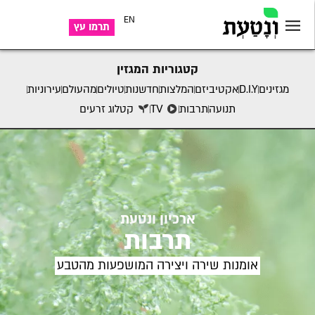
EN
תרמו עץ
קטגוריות המגזין
מגזינים
D.I.Y
אקטיביזם
המלצות
חדשנות
טיולים
מהעולם
עירוניות
תנועה
תרבות
TV
קטלוג זרעים
ארכיון ונטעת
תרבות
אומנות שירה ויצירה המושפעות מהטבע