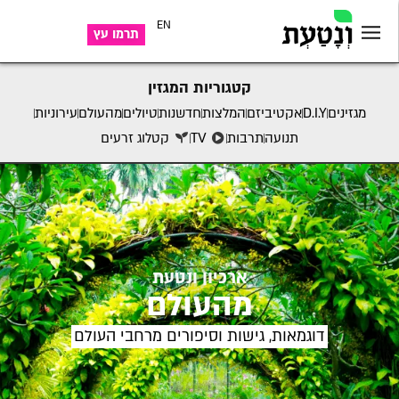
EN
תרמו עץ
קטגוריות המגזין
מגזינים
D.I.Y
אקטיביזם
המלצות
חדשנות
טיולים
מהעולם
עירוניות
תנועה
תרבות
TV
קטלוג זרעים
ארכיון ונטעת
מהעולם
דוגמאות, גישות וסיפורים מרחבי העולם