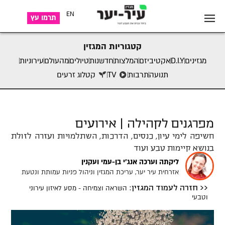
EN
תרמו עץ
קטגוריות המגזין
מגזינים
D.I.Y
אקטיביזם
המלצות
חדשנות
טיולים
מהעולם
עירוניות
תנועה
תרבות
TV
קטלוג זרעים
מפרגנים לקהילה | אירועים
חשיפה לימי עיון, כנסים, הדרכות, השתלמויות ועזרה לזולת
בנושא קיימות טבע ועוד
ליקתה וערכה אנג'י בן-עמי ועקנין
אזרחית עיר יער, עריכת המגזין וניהול פניות עמותת ונטעת
השראה וצמיחה - מסע לאיזון עירוני
<< חזרה לעמוד המגזין:
וטבעי