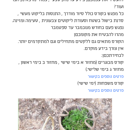
ועוד?
כל מפגש בקורס כולל סיור מודרך , התנסות בליקוט מעשי ,
סדנת בישול בשטח וסעודת ליקוטים צבעונית , טעימה ומזינה.
נפגש פעם בחודש מנובמבר עד ספטמבר
מהרו להבטיח את מקומכםן
הקורס מתאים גם ללקטים מתחילים וגם למתקדמים יותר.
אין צורך בידע מוקדם.
לבחירתכםן:
קורס מבוגרים (מחזור א בימי שישי , מחזור ב בימי ראשון ,
מחזור ג בימי שלישי.)
פרטים נוספים בקישור
קורס משפחות (ימי שישי)
פרטים נוספים בקישור