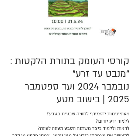
קורסי העומק בתורת הלקטות :
"מנבט עד זרע"
נובמבר 2024 ועד ספטמבר
2025 | בישוב מטע
מעונייניםות להצטרף לחוויה שבטית בטבע?
ללמוד ידע קדום?
לראות וללמוד כיצד משתנה הטבע מעונה לעונה?
להעשיר את עצמכםן בידע על מזון טבעי , צמחי מרפא מן הבר