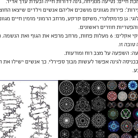
כת חיים: נטיעה מנציחה, גינה לדורות חייה ובעלת ערך אדיר.
ירות': פירות מגוונים מושכים אליהם אנשים וילדים שיצאו החוצ
לוגי: גן פרמקלצרי, משקם קרקע, מרחב הרמוני מזמין חיים מגווני
הפטריות חוזרים ראשונים.
מפלט מנזקי אקלים: 6 מעלות פחות, מרחב מרפא את הגוף ואת הנ
טובה זו.
עה: השפעה על מצב רוח ומודעות.
בכניסה לגינה אפשר לעשות מבוך ספירלי. כך אנשים ישילו את הח
.