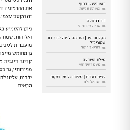
תבניות סימטריו
בואו ניפגש בחוף
את ההרמוניה הט
עמותת ונטעת
זה הקסם עצמו. מ
דור בתנועה
שרית זיק חייט
ניתן להטמיע בג
ואלוהות, שמחה א
מקלחת יער | התרמה לגינה לזכר דוד
שקורי ז"ל
מועברות לסביבה
דוריאל רימר
גן מחומש מייצר
טיילת השבעה
קרינה חיובית מ
נועם ראש האי
מפירותיו, גר בס
עצים בוגרים | סיפור של זמן ומקום
ילדינו, עלינו 
ישראל גלון
הבאים.