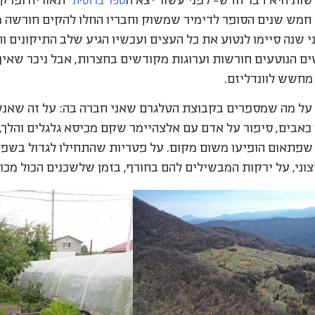
ספר ברוסית
ות היא דבר חדש- לפני עשור יצא ה
"תאוריה ופרק
 חמש שנים הסופר לדימיר שמשוק וחבריו החלו להקים חורשה 
ם הנוטעים חורשות וערוגות מקודשים בחצרות, אבל ניכר שאין
 מחשש לוונדליזם.
ר על מה שמספרים בקבוצת הטלגרם שאני חברה בה: על זה שאנ
אבים, סיפור על אדם עם אלצהיימר שקם מכיסא גלגלים והלך, 
שפתאום הופיעו משום מקום. על פטריות שהתחילו לגדול בשפע 
צוני, על ירקות המבשילים להם בחורף, בזמן שלשכנים הכול מכו