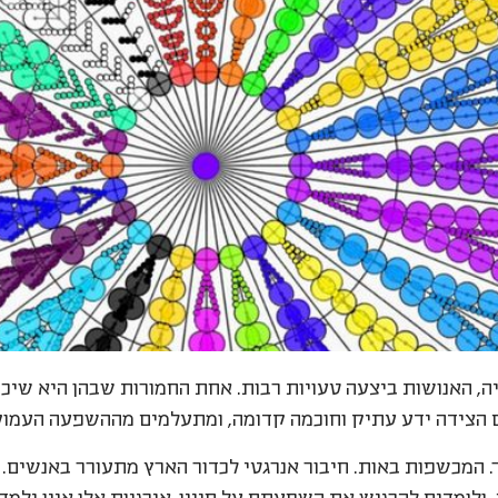
ה, האנושות ביצעה טעויות רבות. אחת החמורות שבהן היא שיכ
ם הצידה ידע עתיק וחוכמה קדומה, ומתעלמים מההשפעה העמוקה 
ר. המכשפות באות. חיבור אנרגטי לכדור הארץ מתעורר באנשים. 