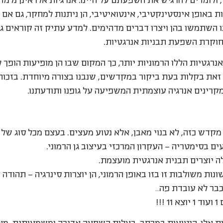
 ולומדים להרגיש את השפעתם על חיינו. אנרגיות אלו אינן נלמד
ת באופן אינסטינקטיבי, אינטואיטיבי, הן ניתנות למחקר, גם אם א
 השתמשו בהן ויצרו דברים מדהימים. למדע עתיק זה קוראים ג
חוקרת השפעת תבניות אנרגטיות.
רגטיות הללו הרמוניות יותר, כך המקום שבו הן מופיעות הופך לה
ש זאת בקלות בעת ביקור במקדשים, שנבנו בצורה מיוחדת. בזכות
רינים אנרגיה עוצמתית המשפיעה על גופנו ותודעתנו.
מקדש כזה, לא בנוי מאבן, אלא נטוע מעצים. בעצם מכל סוג של 
ים בסימטריה – העקרון המרכזי בעיצוב גן הרמוני.
ה יוצרים תבנית אנרגטית מועצמת.
נות משולבות זו בזו באופן הרמוני, הן יוצרות סינרגיה – תהודה 
!!