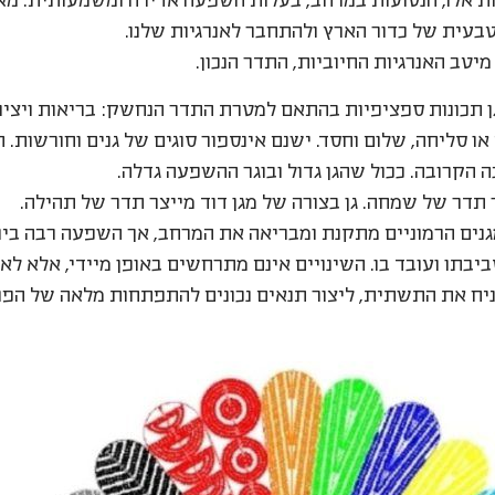
ת אלו, הנטועות במרחב, בעלות השפעה אדירה ומשמעותית. מא
בעית של כדור הארץ ולהתחבר לאנרגיות שלנו.
יטב האנרגיות החיוביות, התדר הנכון.
ן תכונות ספציפיות בהתאם למטרת התדר הנחשק: בריאות ויציר
ו סליחה, שלום וחסד. ישנם אינספור סוגים של גנים וחורשות. ה
 הקרובה. ככול שהגן גדול ובוגר ההשפעה גדלה.
 תדר של שמחה. גן בצורה של מגן דוד מייצר תדר של תהילה.
גנים הרמוניים מתקנת ומבריאה את המרחב, אך השפעה רבה ביותר
ביבתו ועובד בו. השינויים אינם מתרחשים באופן מיידי, אלא לאו
להניח את התשתית, ליצור תנאים נכונים להתפתחות מלאה של הפו