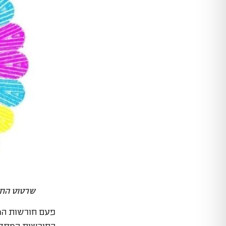
שרטוט החורשה
פעם חורשות המק