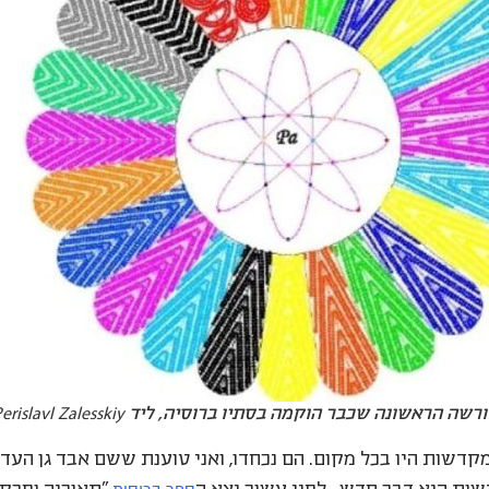
 הראשונה שכבר הוקמה בסתיו ברוסיה, ליד Perislavl Zalesskiy
דשות היו בכל מקום. הם נכחדו, ואני טוענת ששם אבד גן העדן