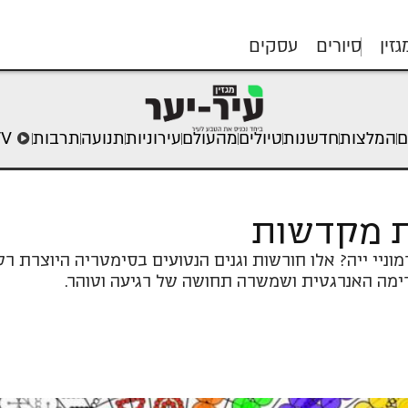
גזין
סיורים
עסקים
ם
המלצות
חדשנות
טיולים
מהעולם
עירוניות
תנועה
תרבות
TV
 מקדשות
ניי ייה? אלו חורשות וגנים הנטועים בסימטריה היוצרת ר
ימה האנרגטית ושמשרה תחושה של רגיעה וטוהר.