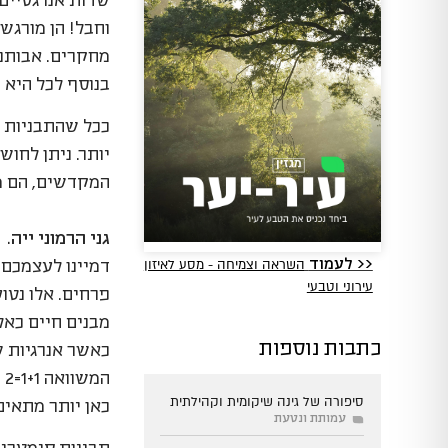
שדות אנרגטיים,
וחבל! הן מורגשו
מחקרים. אבותנו
בנוסף לכל היא 
ככל שהתבניות אנ
יותר. ניתן לחו
המקדשים, הם מק
גני הרמוני ייה.
השראה וצמיחה - מסע לאיזון
<< לעמוד
דמיינו לעצמכם 
עירוני וטבעי
פרחים. אלו נטוע
מבנים חיים כאל
כתבות נוספות
כאשר אנרגיות שו
המשוואה 1+1=2 כבר לא עובדת פה…
סיפורה של גינה שיקומית וקהילתית
כאן יותר מתאים 1 ועוד 1 יוצא 11 !
עמותת ונטעת