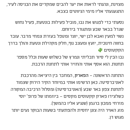
מצוינת, ונהנתי לראות את יער להבים שמקדים את הכניסה לעיר,
התגעגעתי אליו מימי הניווטים בצבא.
נסעתי כדי לפגוש את נבו, מוביל פעילות בונטעת, פעיל נחוש
שגדל בבאר שבע ומתגורר בירוחם.
נשוי למעין ואבא לבן ישי, יוצר ומטפל בעזרת צמחי מדבר. עובד
בחווה חינוכית, יועץ ומעצב נוף, חלק מקהילת ונטעת והולך בדרך
הקקטוסים
נבו הכין לי סיור תכליתי ונמרץ של כשלוש שעות וכלל מספר
תחנות. הוא אסף אותי והחזיר אותי לתחנת הרכבת.
התחנה הראשונה –
הפארק
, המחבר בין היציאה מהרכבת
לאוניברסיטה. כאן הרשימו אותי במיוחד הקיר הירוק שצמוד
לתחנת צפון באר שבע (האוניברסיטה) ומסלול הרכיבה המקורה
כשלצידו פארק קקטוסים מקסים – ביוזמתו של פרופ' יוסי
מזרחי ממכון ברגמן (שנגיע אליו בהמשך).
מזג האויר היה צונן יחסית ולהפתעתי בשעות הבוקר נעים יותר
מגוש דן.