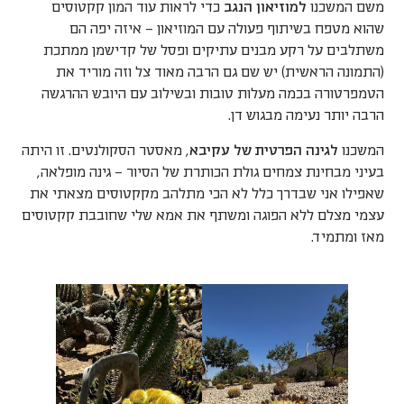
משם המשכנו
למוזיאון הנגב
כדי לראות עוד המון קקטוסים
שהוא מטפח בשיתוף פעולה עם המוזיאון – איזה יפה הם
משתלבים על רקע מבנים עתיקים ופסל של קדישמן ממתכת
(התמונה הראשית) יש שם גם הרבה מאוד צל וזה מוריד את
הטמפרטורה בכמה מעלות טובות ובשילוב עם היובש ההרגשה
הרבה יותר נעימה מבגוש דן.
המשכנו
לגינה הפרטית של עקיבא
, מאסטר הסקולנטים. זו היתה
בעיני מבחינת צמחים גולת הכותרת של הסיור – גינה מופלאה,
שאפילו אני שבדרך כלל לא הכי מתלהב מקקטוסים מצאתי את
עצמי מצלם ללא הפוגה ומשתף את אמא שלי שחובבת קקטוסים
מאז ומתמיד.