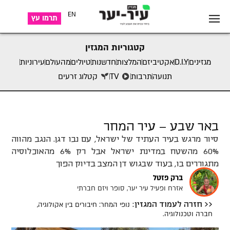
EN
תרמו עץ
קטגוריות המגזין
מגזינים
D.I.Y
אקטיביזם
המלצות
חדשנות
טיולים
מהעולם
עירוניות
תנועה
תרבות
TV
קטלוג זרעים
באר שבע – עיר המחר
סיור מרגש בעיר העתיד של ישראל, עם נבו דגן. הנגב מהווה
60% מהשטח במדינת ישראל אבל רק 6% מהאוכלוסיה
מתגוררים בו, בעוד שבגוש דן המצב בדיוק הפוך
ברק פזטל
אזרח ופעיל עיר יער, סופר ויזם חברתי
נופי המחר: חיבורים בין אקולוגיה,
<< חזרה לעמוד המגזין:
חברה וטכנולוגיה.