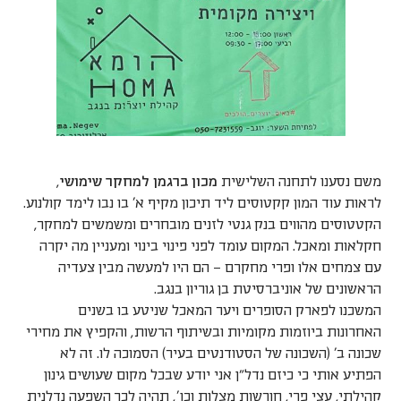
משם נסענו לתחנה השלישית
מכון ברגמן למחקר שימושי
,
לראות עוד המון קקטוסים ליד תיכון מקיף א' בו נבו לימד קולנוע.
הקטטוסים מהווים בנק גנטי לזנים מובחרים ומשמשים למחקר,
חקלאות ומאכל. המקום עומד לפני פינוי בינוי ומעניין מה יקרה
עם צמחים אלו ופרי מחקרם – הם היו למעשה מבין צעדיה
הראשונים של אוניברסיטת בן גוריון בנגב.
המשכנו לפארק הסופרים ויער המאכל שניטע בו בשנים
האחרונות ביוזמות מקומיות ובשיתוף הרשות, והקפיץ את מחירי
שכונה ב' (השכונה של הסטודנטים בעיר) הסמוכה לו. זה לא
הפתיע אותי כי כיזם נדל״ן אני יודע שבכל מקום שעושים גינון
קהילתי, עצי פרי, חורשות מצלות וכו', תהיה לכך השפעה נדלנית