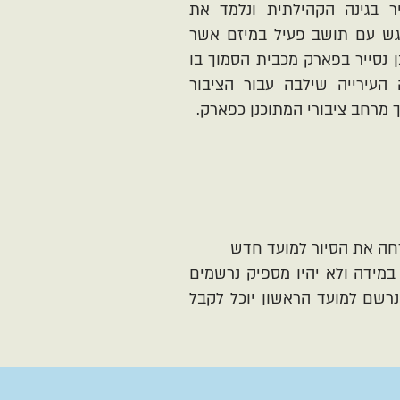
ר בגינה הקהילתית ונלמד את
פגש עם תושב פעיל במיזם אשר
ן נסייר בפארק מכבית הסמוך בו
עבודה Top to Bottom בה העירייה שילבה עבור הציבור
 מרחב ציבורי המתוכנן כפארק.
דחה את הסיור למועד חדש
 30 משתתפים ומינימום 10. במידה ולא יהיו מספיק נרשמים
רשם למועד הראשון יוכל לקבל