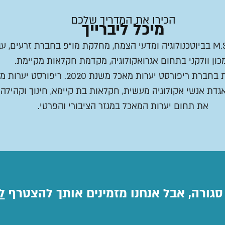
הכירו את המדריך שלכם
מיכל ליברייך
אגרונומית, .B.S ו.M.S בביוטכנולוגיה ומדעי הצמח, מחלקת מו"פ בחברת זרעי
כון וולקני בתחום אגרואקולוגיה, מקדמת חקלאות מקיימת.
שותפה מייסדת בחברת ריפורסט יערות מאכל משנת 2020. 
דת אנשי אקולוגיה מעשית, חקלאות בת קיימא, חינוך וקהילה
את תחום יערות המאכל במגזר הציבורי והפרטי.
גורה, אבל אנחנו מזמינים אותך להצטרף
ל