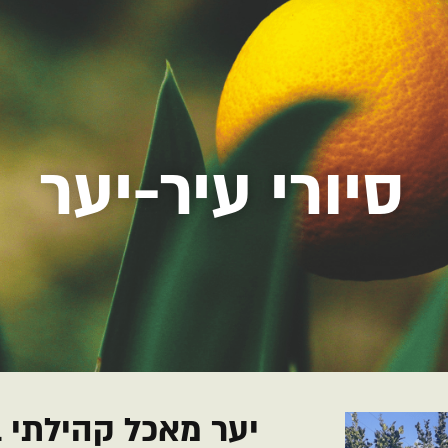
סיורי עיר-יער
יער מאכל קהילתי ב