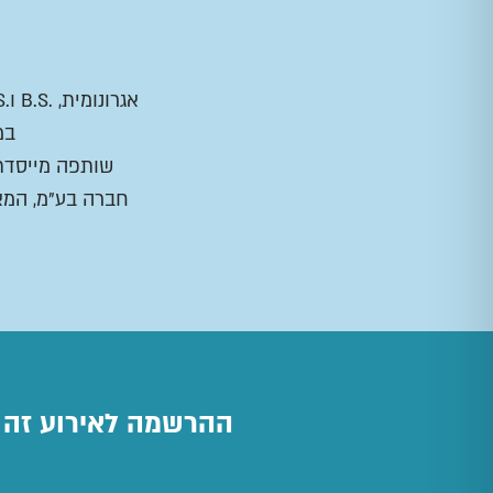
במ
חברה בע"מ, המאג
ההרשמה לאירוע זה ס