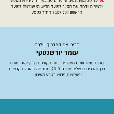
עד 30 משתתפים ומינימום 10. במידה ולא יהיו מספיק
נרשמים נדחה את הסיור למועד חדש. מי שנרשם למועד
הראשון יוכל לקבל החזר כספי.
הכירו את המדריך שלכם
עומר יורשנסקי
בעלת תואר שני בגאולוגיה, בוגרת קורס רכזי קיימות, מורת
דרך ומדריכת טיולים משנת 2013. מתמחה בהובלת קבוצות
ופעילויות גיבוש בטבע העירוני.