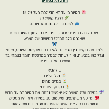
חזרה לכל הסיורים
הסיור מיועד לאוהבי לכת מעל גיל 18
דרגת קושי: קל
לשים בוויז: גינת תמר ויונינה
סיור הליכה בפנינת טבע עירונית. 5 דק' לתוך הסיור נשכח
שאנחנו בלב המרכז המיושב של הארץ.
נלמד מה הקשר בין נס ציונה לאי נידח באוקיינוס השקט, מי חי
וגדל כאן בגבעות, ואיך לשתול לבנדר במרפסת תומך בצמחי בר
ושמירה על פרפרים.
יש להביא:
נעלי הליכה
בגדים נוחים
בקבוק מים גדול
במידה ומזג האוויר לא יאפשר נדחה את הסיור למועד חדש
עד 30 משתתפים ומינימום 10. במידה ולא יהיו מספיק
נרשמים נדחה את הסיור למועד חדש. מי שנרשם למועד