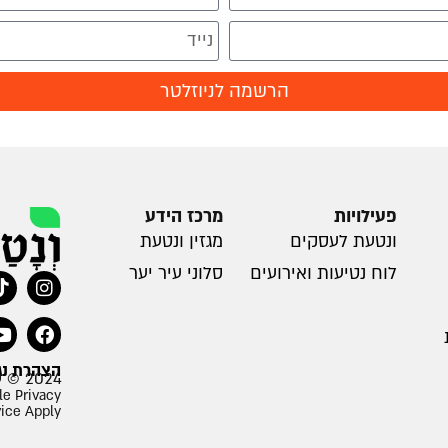
הרשמה לניוזלטר
פעילויות
מרכז הידע
ונטעת לעסקים
מגזין ונטעת
לוח נטיעות ואירועים
סלוני עיר יער
הצהרת נג
2024 © עמותת ונטעת
le Privacy
vice Apply