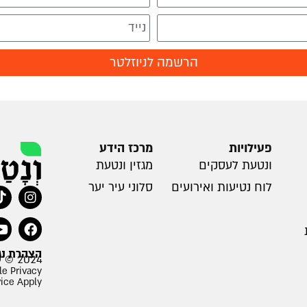
הרשמה לניוזלטר
פעילויות
מרכז הידע
ונטעת לעסקים
מגזין ונטעת
לוח נטיעות ואירועים
סלוני עיר יער
הצהרת נג
2024 © עמותת ונטעת
le Privacy
vice Apply