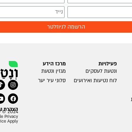
הרשמה לניוזלטר
פעילויות
מרכז הידע
ונטעת לעסקים
מגזין ונטעת
לוח נטיעות ואירועים
סלוני עיר יער
הצהרת נג
2024 © עמותת ונטעת
le Privacy
vice Apply