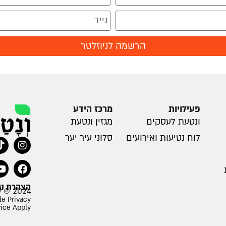
הרשמה לניוזלטר
פעילויות
מרכז הידע
ונטעת לעסקים
מגזין ונטעת
לוח נטיעות ואירועים
סלוני עיר יער
הצהרת נג
2024 © עמותת ונטעת
le Privacy
vice Apply